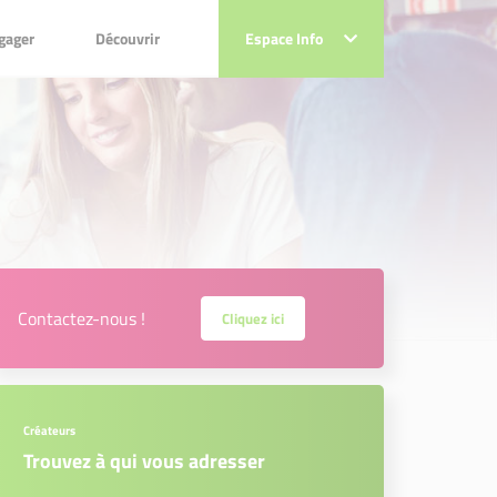
ger
Découvrir
gager
Découvrir
Espace Info
Espace Info
Contactez-nous !
Cliquez ici
Créateurs
Trouvez à qui vous adresser