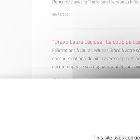
Rencontre avec la Thelloise et le réseau Init
06/11/2024
"Bravo Laura Lecluse : Le coup de cœu
Félicitations à Laura Lecluse ! Grâce à votre so
concours national de pitch avec son projet 'Au 
qui récompense son engagement et son savo
18/10/2024
La matinales des Lauréats Initiatives
Une matinée inspirante de partage et de réuss
autour de l'esprit d'entraide et de soutien, d
Montataire
This site uses cookie