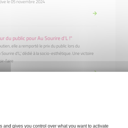
iative le 05 novembre 2024
r du public pour Au Sourire d'L !"
utien, elle a remporté le prix du public lors du
Sourire d'L,' dédié à la socio-esthétique. Une victoire
ir-faire
 de l'ACSO
ite pour les entrepreneurs du sud de l'Oise, réunis
ans les locaux chaleureux de la brasserie Egua à
s and gives you control over what you want to activate