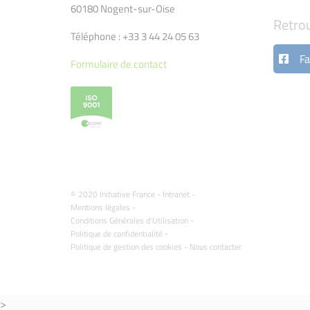
60180 Nogent-sur-Oise
Retro
Téléphone : +33 3 44 24 05 63
Fa
Formulaire de contact
© 2020 Initiative France -
Intranet
-
Mentions légales
-
Conditions Générales d'Utilisation
-
Politique de confidentialité
-
Politique de gestion des cookies
-
Nous contacter
>